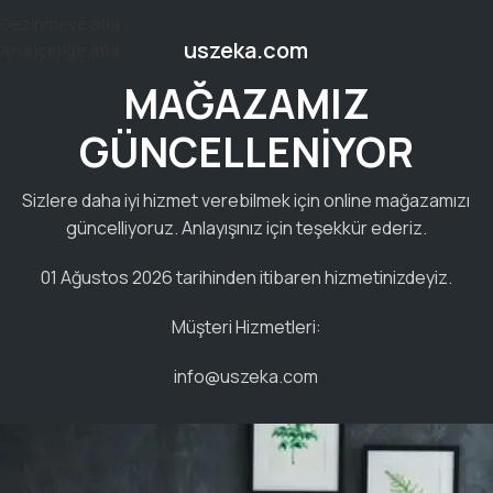
2.000 TL VE ÜZERİ ALIŞVERİŞTE KARGO ÜCRETSİZ VEYA
Gezinmeye atla
"KARGO ÖDEYEN KİTAPLAR"DAN SEPETİNİZE EKLEYİN...
uszeka.com
Ana içeriğe atla
KARGONUZ ÜCRETSİZ OLSUN!
MAĞAZAMIZ
GÜNCELLENİYOR
Sizlere daha iyi hizmet verebilmek için online mağazamızı
güncelliyoruz. Anlayışınız için teşekkür ederiz.
01 Ağustos 2026 tarihinden itibaren hizmetinizdeyiz.
Müşteri Hizmetleri:
info@uszeka.com